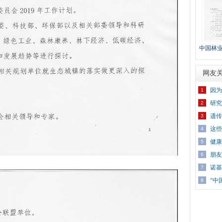
中国林
城镇工作
网友
因为
1
研究
2
遗传
3
这些
4
健康
5
朋友
6
诺基
7
“中
8