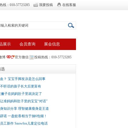
线：010-57723285
我要投稿
在线客服
品展示
会员查询
展会信息
微博
官方微信
投稿热线：010-57723285
精选
血？ 宝宝手脚发凉是怎么回事
不听话的孩子长大后更富有
左撇子在妈妈肚子里就決定了
让准妈妈和肚子里的宝宝“对话”
身知识分享 理智健康瘦身是王道
辟谣 一盘蚊香相当于抽6包烟！
员工新作 Snowfox儿童定位电话