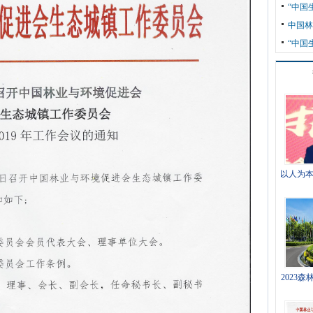
“中国
中国林
议通知
“中国
以人为本
2023
1