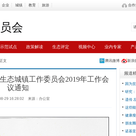
企业
城镇
教育
旅游
合作热
员会
示范试点
政策解读
生态评定
视频中心
业内专家
产
 正文
腾讯微博
新浪
频道
生态城镇工作委员会2019年工作会
因为贫
议通知
研究：
08-29 16:28:02
来源：办公室
遗传 
这些能
健康瘦
朋友圈
诺基亚