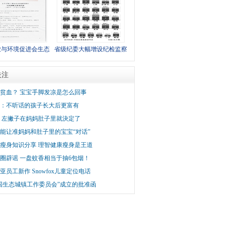
会议通知
业与环境促进会生态
省级纪委大幅增设纪检监察
委员会2019年工作
室
关注
会议通知
贫血？ 宝宝手脚发凉是怎么回事
：不听话的孩子长大后更富有
 左撇子在妈妈肚子里就決定了
能让准妈妈和肚子里的宝宝“对话”
瘦身知识分享 理智健康瘦身是王道
圈辟谣 一盘蚊香相当于抽6包烟！
亚员工新作 Snowfox儿童定位电话
国生态城镇工作委员会”成立的批准函